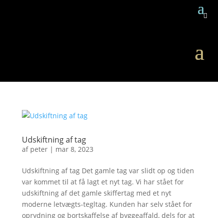

Udskiftning af tag
af
peter
|
mar 8, 2023
Udskiftning af tag Det gamle tag var slidt op og tiden
var kommet til at få lagt et nyt tag. Vi har stået for
udskiftning af det gamle skiffertag med et nyt
moderne letvægts-tegltag. Kunden har selv stået for
oprydning og bortskaffelse af byggeaffald, dels for at