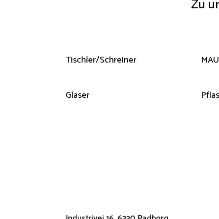
Zu u
Tischler/Schreiner
MAU
Glaser
Pfla
Industrivej 16, 6330 Padborg